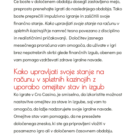
Če boste v določenem obdobju dosegli zastavljeno mejo,
preprosto prenehajte igrati do naslednjega obdobja. Tako
boste preprečili impulzivno igranje in zaščitili svoje
finančno stanje.
Kako upravljati svoje stanje na računu v
spletnih kazinojih
je namreč tesno povezano z disciplino
in realističnimi pričakovanji. Določitev jasnega
mesečnega proračuna vam omogoča, da uživate v igri
brez nepotrebnih skrbi glede finančnih izgub, obenem pa
vam pomaga vzdrževati zdrave igralne navade.
Kako upravljati svoje stanje na
računu v spletnih kazinojih z
uporabo omejitev stav in izgub
Ko igrate v Cro Casino, je smiselno, da izkoristite možnost
nastavitve omejitev za stave in izgube, saj vam to
omogoča, da lažje nadzorujete svoje igralne navade.
Omejitve stav vam pomagajo, da ne presežete
določenega zneska, ki ste ga pripravljeni vložiti v
posamezno igro ali v določenem časovnem obdobju.