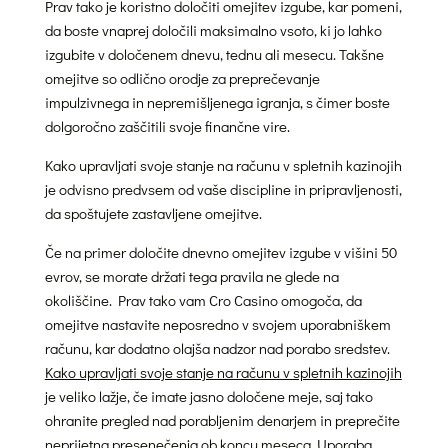
Prav tako je koristno določiti omejitev izgube, kar pomeni,
da boste vnaprej določili maksimalno vsoto, ki jo lahko
izgubite v določenem dnevu, tednu ali mesecu. Takšne
omejitve so odlično orodje za preprečevanje
impulzivnega in nepremišljenega igranja, s čimer boste
dolgoročno zaščitili svoje finančne vire.
Kako upravljati svoje stanje na računu v spletnih kazinojih
je odvisno predvsem od vaše discipline in pripravljenosti,
da spoštujete zastavljene omejitve.
Če na primer določite dnevno omejitev izgube v višini 50
evrov, se morate držati tega pravila ne glede na
okoliščine. Prav tako vam Cro Casino omogoča, da
omejitve nastavite neposredno v svojem uporabniškem
računu, kar dodatno olajša nadzor nad porabo sredstev.
Kako upravljati svoje stanje na računu v spletnih kazinojih
je veliko lažje, če imate jasno določene meje, saj tako
ohranite pregled nad porabljenim denarjem in preprečite
neprijetna presenečenja ob koncu meseca. Uporaba