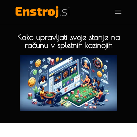
Kako upravljati svoje stanje na
računu v spletnih kazinojih