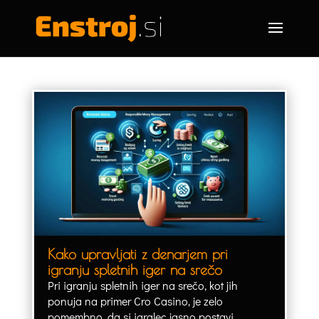
Kako upravljati z denarjem pri
igranju spletnih iger na srečo
Pri igranju spletnih iger na srečo, kot jih
ponuja na primer Cro Casino, je zelo
pomembno, da si igralec jasno postavi