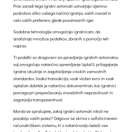
Prav zaradi tega igralni avtomati ustvarjajo izjemno
podrobno sliko vašega načina igranja, vaših navad in
celo vaših preferenc glede posameznih iger.
Sodobne tehnologije omogočajo igralnicam, da
analizirajo množice podatkov, zbranih s pomočjo teh
naprav.
Ti podatki so dragoceni za upravljanje igralnih avtomatov,
saj omogočajo natančno spremljanje izplačil, prilagajanje
igralne izkušnje in zagotavljanje visokih varnostnih
standardov. Vsaka transakcija, vsak vložen evro in vsak
izplačan dobitek je natančno dokumentiran, kar igralnici
pomaga pri preprečevanju morebitnih nepravilnosti in
zagotavlja transparentnost.
Morda se sprašujete, zakaj igralni avtomati nikoli ne
pozabijo vaših potez? Odgovor se skriva v sofisticiranem
računalniškem sistemu, ki z natančnostjo beleži vse