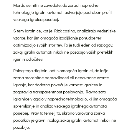
Morda se niti ne zavedate, da zaradi napredne
tehnologije igralni avtomati ustvarjajo podroben profil
vsakega igralca posebej.
S tem igralnice, kot je Rizk casino, analizirajo vedenjske
vzorce, kar jim omogoča izboljšanje ponudbe ter
optimizacijo svojih storitev. To je tudi eden od razlogov,
zakaj igralni avtomati nikoli ne pozabijo vaših preteklih
iger in odločitev.
Poleg tega digitalni odtis omogoča igralnici, da lažje
zazna morebitne nepravilnosti ali nenavadne vzorce
igranja, kar dodatno povečuje varnost igralcev in
zagotavlja transparentnost poslovanja. Ravno zato
igralnice vlagajo v napredno tehnologijo, ki jim omogoča
spremljanje in analizo vsakega igralnega avtomata
posebej. Prav ta temeljita, skrbno varovana zbirka
podatkov je glavni razlog,
zakaj igralni avtomati nikoli ne
pozabijo
.