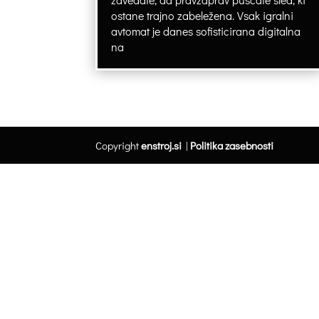
ostane trajno zabeležena. Vsak igralni
avtomat je danes sofisticirana digitalna
na
Copyright
enstroj.si
|
Politika zasebnosti