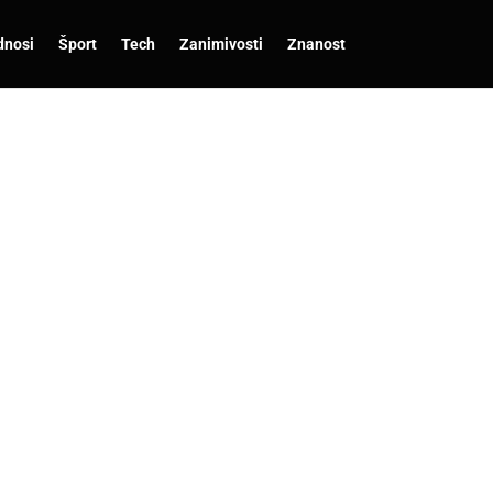
dnosi
Šport
Tech
Zanimivosti
Znanost