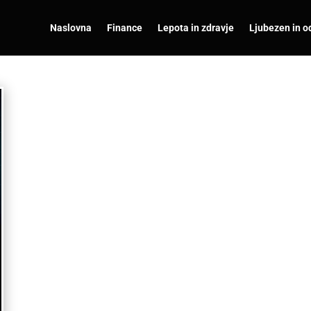
Naslovna
Finance
Lepota in zdravje
Ljubezen in o