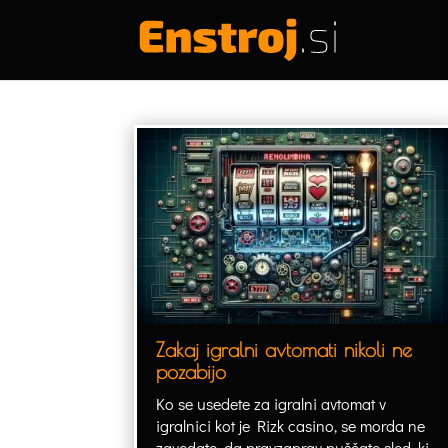
Zakaj igralni avtomati nikoli ne
pozabijo
Ko se usedete za igralni avtomat v
igralnici kot je Rizk casino, se morda ne
zavedate, da pravzaprav puščate sled, ki