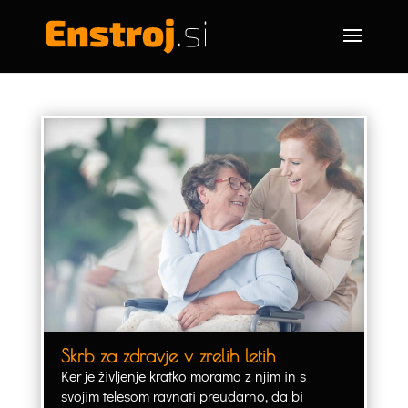
Skrb za zdravje v zrelih letih
Ker je življenje kratko moramo z njim in s
svojim telesom ravnati preudarno, da bi