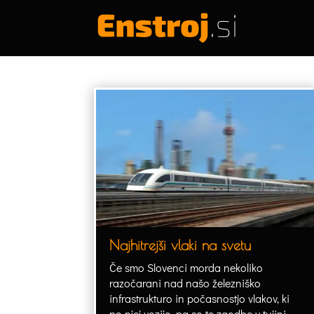
Najhitrejši vlaki na svetu
Če smo Slovenci morda nekoliko
razočarani nad našo železniško
infrastrukturo in počasnostjo vlakov, ki
po njej vozijo, pa so te zgodbe v tujini