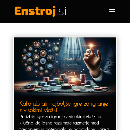
Kako izbrati najboljše igre za igranje
z visokimi vložki
Pri izbiri iger za igranje z visokimi vložki je
ključno, da jasno razumete razmerje med
tveganjem in potencialnimi nagradami. Igre z