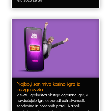
letu 2026 se pri
Najbolj zanimive kazino igre iz
celega sveta
V svetu igralništva obstaja ogromno iger, ki
navdušujejo igralce zaradi edinstvenosti,
zgodovine in posebnih pravil. Najbolj