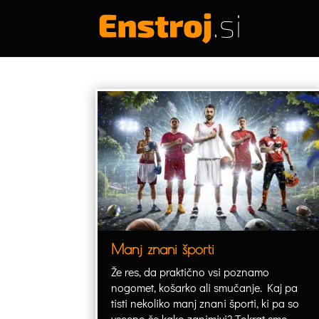
Manj znani športi
Že res, da praktično vsi poznamo
nogomet, košarko ali smučanje. Kaj pa
tisti nekoliko manj znani športi, ki pa so
vseeno še kako zanimivi? Tokrat smo