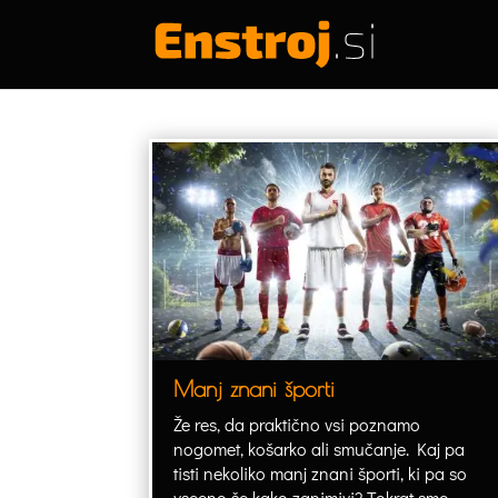
Manj znani športi
Že res, da praktično vsi poznamo
nogomet, košarko ali smučanje. Kaj pa
tisti nekoliko manj znani športi, ki pa so
vseeno še kako zanimivi? Tokrat smo