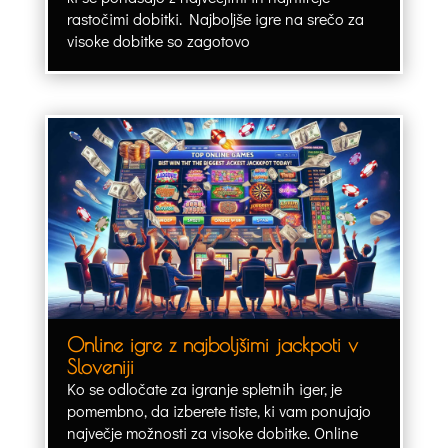
rastočimi dobitki. Najboljše igre na srečo za
visoke dobitke so zagotovo
Online igre z najboljšimi jackpoti v
Sloveniji
Ko se odločate za igranje spletnih iger, je
pomembno, da izberete tiste, ki vam ponujajo
največje možnosti za visoke dobitke. Online