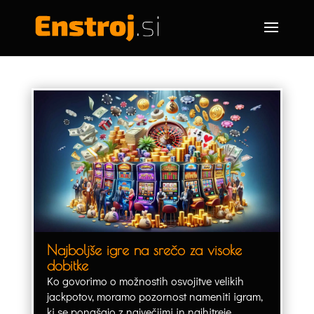
Najboljše igre na srečo za visoke
dobitke
Ko govorimo o možnostih osvojitve velikih
jackpotov, moramo pozornost nameniti igram,
ki se ponašajo z največjimi in najhitreje