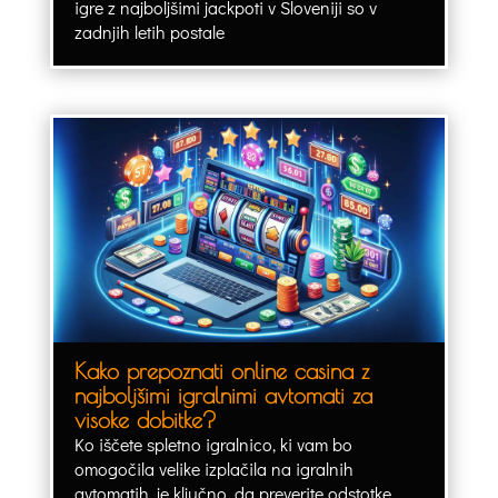
igre z najboljšimi jackpoti v Sloveniji so v
zadnjih letih postale
Kako prepoznati online casina z
najboljšimi igralnimi avtomati za
visoke dobitke?
Ko iščete spletno igralnico, ki vam bo
omogočila velike izplačila na igralnih
avtomatih, je ključno, da preverite odstotke