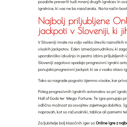
pozabite preveriti tudi mnenj drugih igralcev in o
igralnice, ki vas ne bo razočarala. Na ta način bos
Najbolj priljubljene Onl
jackpoti v Sloveniji, ki j
V Sloveniji imate na voljo veliko število raznolikih
visokih jackpotov. Eden izmed ponudnikov, ki zago
uporabniško izkušnjo in pestro izbiro priljubljenih 
Sloveniji zagotovo spadajo progresivni igralni av
ponujata progresivni jackpot, ki se z vsako stavo 
Tako so nagrade pogosto izjemno visoke, kar priva
Poleg progresivnih igralnih avtomatov so pri igralci
Hall of Gods ter Mega Fortune. Te igre ponujajo pr
odlično možnost za osvojitev zajetnega dobitka. Igr
napravah, kot so računalniki, tablice ali pametni tele
Za ljubitelje bolj klasičnih iger so
Online igre z najb