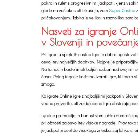
pokra in rulet s progresivnimi jackpoti, kjer z vsaki
glede na vaš okus ali izkušnje, vam
Super Casino
z
pričakovanjem. Izbira je velika in raznolika, zato b
Nasveti za igranje Onli
v Sloveniji in povečan
Pri igranju spletnih casino iger je dobro upoštevat
osvojitev največjih dobitkov. Najprej je priporočljiv
Na ta način boste imeli boljši nadzor nad svojimi sre
časa. Poleg tega je koristno izbrati igre, ki imajo v
zmago.
Ko igrate
Online igre z najboljšimi jackpoti v Sloven
vedno preverite, ali za določeno igro obstajajo p
Igralne promocije in bonusi vam lahko namreč zag
priložnosti za osvojitev visoke nagrade. Prav tako s
je jackpot zrasel do visokega zneska, saj lahko s