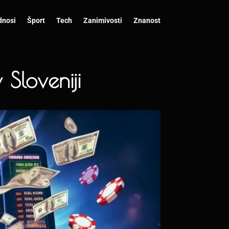
dnosi
Šport
Tech
Zanimivosti
Znanost
 Sloveniji