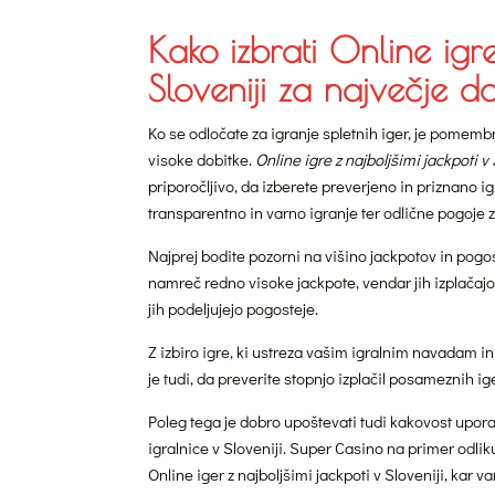
Kako izbrati Online igre
Sloveniji za največje d
Ko se odločate za igranje spletnih iger, je pomembn
visoke dobitke.
Online igre z najboljšimi jackpoti v 
priporočljivo, da izberete preverjeno in priznano ig
transparentno in varno igranje ter odlične pogoje z
Najprej bodite pozorni na višino jackpotov in pogo
namreč redno visoke jackpote, vendar jih izplačaj
jih podeljujejo pogosteje.
Z izbiro igre, ki ustreza vašim igralnim navadam 
je tudi, da preverite stopnjo izplačil posameznih ig
Poleg tega je dobro upoštevati tudi kakovost uporabn
igralnice v Sloveniji. Super Casino na primer odlik
Online iger z najboljšimi jackpoti v Sloveniji, kar 