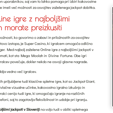
cen uporabnikov, saj vam to lahko pomaga pri izbiri kakovostne
te imeli več možnosti za osvojitev zaželenega jackpot dobitka.
ine igre z najboljšimi
ih morate preizkusiti
 možnosti, ko govorimo o zabavi in priložnostih za osvojitev
tovo izstopa, je Super Casino, ki igralcem omogoča odlično
iger. Med najbolj zaželene Online igre z najboljšimi jackpoti v
tomati, kot sta Mega Moolah in Divine Fortune. Obe igri
igralcev povečuje, dokler nekdo ne osvoji glavne nagrade.
blja vedno več igralcev.
h priljubljene tudi klasične spletne igre, kot so Jackpot Giant,
ivlačne vizualne učinke, kakovostno igralno izkušnjo in
alci cenijo tudi igre, ki omogočajo igranje na različnih
foni, saj to zagotavlja fleksibilnost in udobje pri igranju.
oljšimi jackpoti v Sloveniji
na voljo tudi v obliki spletnega