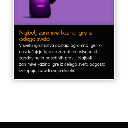
Najbolj zanimive kazino igre iz
celega sveta
V svetu igralništva obstaja ogromno iger, ki
navdušujejo igralce zaradi edinstvenosti,
zgodovine in posebnih pravil. Najbolj
zanimive kazino igre iz celega sveta pogosto
izstopajo zaradi svoje eksotič