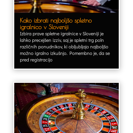
Kako izbrati najboljšo spletno
igralnico v Sloveniji
Izbira prave spletne igralnice v Sloveniji je
lahko precejšen izziv, saj je spletni trg poln
različnih ponudnikov, ki obljubljajo najboljšo
možno igralno izkušnjo. Pomembno je, da se
pred registracijo