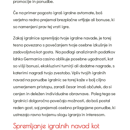
promocije in ponudbe.
Če na primer pogosto igraš igralne avtomate, boš
verjetno redno prejemal brezplačne vrtljaje ali bonuse, ki
so namenjeni prav tej vrsti igre.
Zakaj igralnice spremljajo tvoje igralne navade, je torej
tesno povezano s povečanjem tvoje osebne izkušnje in
zadovoljstva kot gosta. Na podlagi analiziranih podatkov
lahko Germania casino oblikuje posebne ugodnosti, kot
so višji bonusi, ekskluzivni turnirji ali dodatne nagrade, s
katerimi nagradi tvojo zvestobo. Vpliv tvojih igralnih
navad na ponudbe igralnic se torej kaže v bolj ciljno
usmerjenem pristopu, zaradi česar imaš občutek, da si
cenjen in deležen individualne obravnave. Poleg tega se
igralnici dolgoročno povečajo možnosti, da boš postal
reden gost, saj prejemaš osebno prilagojene ponudbe, ki
ustrezajo ravno tvojemu slogu igranja in interesom.
Spremljanje igralnih navad kot