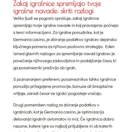
Zakaj igralnice spremljajo tvoje
igralne navade: skriti razlogi
Veliko ljudi se pogosto sprašuje, zakaj igralnice
spremljajo tvoje igralne navade in kaj pravzaprav počnejo
s temi informacijami. Za igralne ponudnike, kot je
Germania casino, je zbiranje podatkov igralcev dejansko
ključnega pomena za njihovo poslovno strategijo. Eden
izmed glavnih razlogov za spremljanje navad igralcev je
povečanje njihovega zadovoljstva in podaljšanje časa, ki
ga posamezniki preživijo ob igrah.
S poznavanjem preferenc posameznikov lahko igralnice
ponudijo prilagojene promocije, bonuse ali brezplačne
vrtljaje, zaradi česar se igralci pogosteje vračajo.
Drugi pomemben razlog za zbiranje podatkov v
igralnicah, kot je Germania casino, je optimizacija
delovanja igralnih avtomatov in miz. Če igralnica dobro
razume, katere igre so najbolj priljubljene in ob katerih