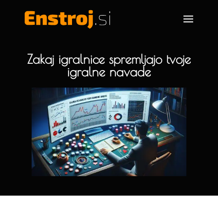
Zakaj igralnice spremljajo tvoje
igralne navade