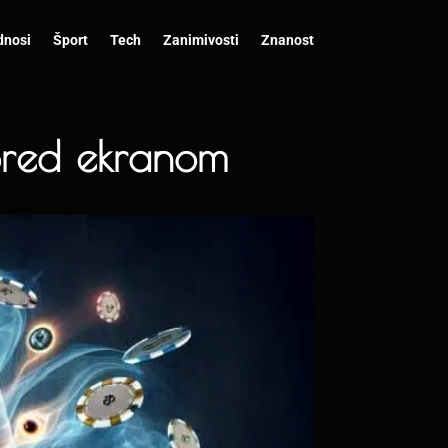
dnosi
Šport
Tech
Zanimivosti
Znanost
o pred ekranom