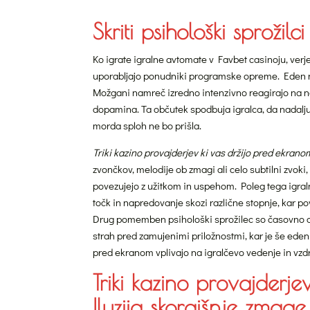
Skriti psihološki sprožil
Ko igrate igralne avtomate v Favbet casinoju, verjet
uporabljajo ponudniki programske opreme. Eden na
Možgani namreč izredno intenzivno reagirajo na n
dopamina. Ta občutek spodbuja igralca, da nadalju
morda sploh ne bo prišla.
Triki kazino provajderjev ki vas držijo pred ekrano
zvončkov, melodije ob zmagi ali celo subtilni zvoki,
povezujejo z užitkom in uspehom. Poleg tega igralni
točk in napredovanje skozi različne stopnje, kar p
Drug pomemben psihološki sprožilec so časovno obč
strah pred zamujenimi priložnostmi, kar je še eden 
pred ekranom vplivajo na igralčevo vedenje in vzd
Triki kazino provajderje
Iluzija skorajšnje zmage