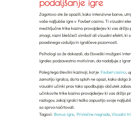
podaljšanje igre
Zagotovo ste že opazili, kako intenzivne barve, utri
vaše najljubše igre v Favbet casino. Ti vizualni e
med ključne trike kazino provajderjev ki vas držijo
zmagi, razni bleščeči simboli ali vizualni efekti, k
posebnega vzdušja in igralčeve pozornosti.
Psihologi so že dokazali, da človeški možgani inten
igralec podzavestno motiviran, da nadaljuje z igra
Poleg tega številni kazinoji, kot je
Favbet casino
, 
zamotijo igralca, da ta sploh ne opazi, kako dolgo
vizualni učinki prav tako spodbujajo občutek zabav
učinkovite trike kazino provajderjev ki vas držijo 
razlogov, zakaj igralci težko zapustijo svoje najljub
so sprva načrtovali.
Tagovi:
Bonus igre
,
Privlačne nagrade
,
Vizualni tri