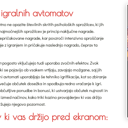
ci igralnih avtomatov
no ne opazite številnih skritih psiholoških sprožilcev, ki jih
jmočnejših sprožilcev je princip naključne nagrade.
epričakovane nagrade, kar povzroči intenzivno sproščanje
je z igranjem in pričakuje naslednjo nagrado, čeprav ta
m
pogosto vključujejo tudi uporabo zvočnih efektov. Zvok
 ki se pojavijo ob vsakem vrtljaju, zavajajo možgane, saj jih
 avtomati uporabljajo še tehniko igrifikacije, kot so zbiranje
ovečuje občutek dosežka in spodbuja redno vračanje k igri.
utljive ponudbe in bonusi, ki ustvarjajo občutek nujnosti in
izmed načinov, kako triki kazino provajderjev ki vas držijo
ržujejo njegovo pozornost.
v ki vas držijo pred ekranom: