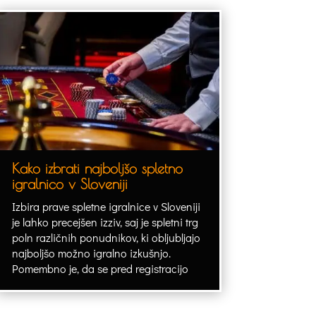
Kako izbrati najboljšo spletno
igralnico v Sloveniji
Izbira prave spletne igralnice v Sloveniji
je lahko precejšen izziv, saj je spletni trg
poln različnih ponudnikov, ki obljubljajo
najboljšo možno igralno izkušnjo.
Pomembno je, da se pred registracijo