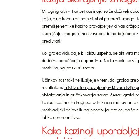
Mnogi igralci v Favbet casinoju so že doživeli ob
linijo, a na koncu en sam simbol prepreči zmago. 
premišljene trike kazino provajderjev ki vas držijo
skorajšnje zmage, ki nas zavede, da nadaljujemo z 
pred vrati.
Ko igralec vidi, da je bil blizu uspeha, se aktivir
dodatno sproščanje dopamina. Na ta način se v igra
motivira, naj poskusi znova.
Učinkovitost takšne iluzije je v tem, da igralca prepr
rezultatom.
Triki kazino provajderjev ki vas držijo
obžalovanja in pričakovanja, zaradi česar igralci 
Favbet casino in drugi ponudniki igralnih avtomat
motivacijski dejavnik, saj spodbuja igralce, da še na
lahko spremenil vse.
Kako kazinoji uporablja