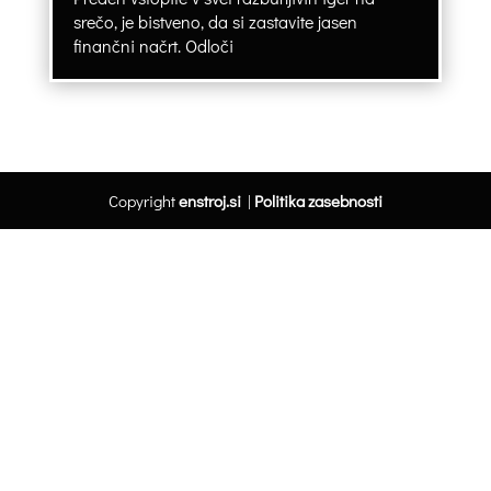
srečo, je bistveno, da si zastavite jasen
finančni načrt. Odloči
Copyright
enstroj.si
|
Politika zasebnosti