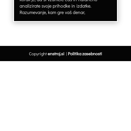
analizirate svoje prihodke in izdatke.
Razumevanje, kam gre vaš denar,
Copyright
enstroj.si
|
Politika zasebnosti