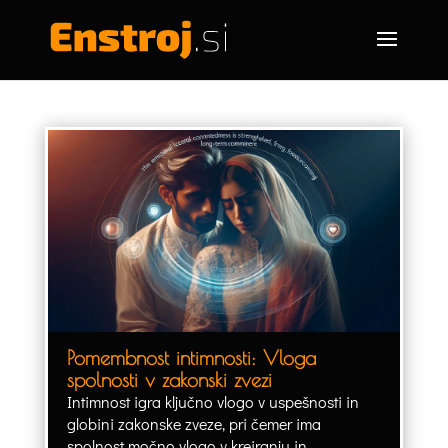
Pomembnost intimnosti: Vloga
spolnosti v zakonski zvezi
Intimnost igra ključno vlogo v uspešnosti in
globini zakonske zveze, pri čemer ima
spolnost močno vlogo v kreiranju in