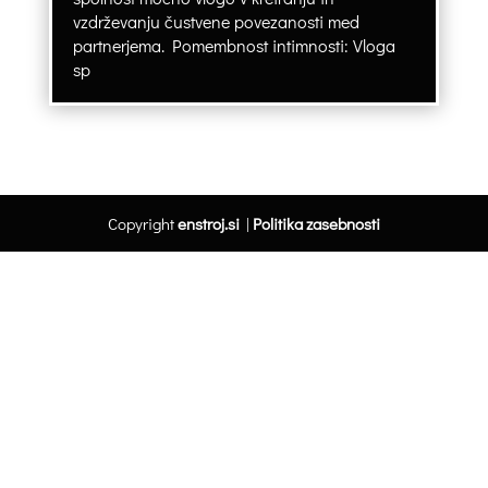
vzdrževanju čustvene povezanosti med
partnerjema. Pomembnost intimnosti: Vloga
sp
Copyright
enstroj.si
|
Politika zasebnosti