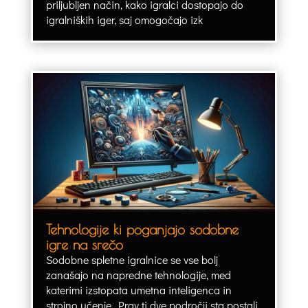
priljubljen način, kako igralci dostopajo do
igralniških iger, saj omogočajo izk
Tehnologije ki poganjajo sodobne
igre na srečo
Sodobne spletne igralnice se vse bolj
zanašajo na napredne tehnologije, med
katerimi izstopata umetna inteligenca in
strojno učenje. Prav ti dve področji sta postali