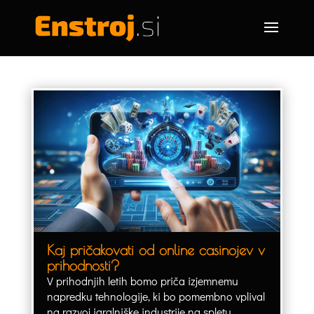
Kaj pričakovati od online casinojev v
prihodnosti?
V prihodnjih letih bomo priča izjemnemu
napredku tehnologije, ki bo pomembno vplival
na razvoj igralniške industrije na spletu.