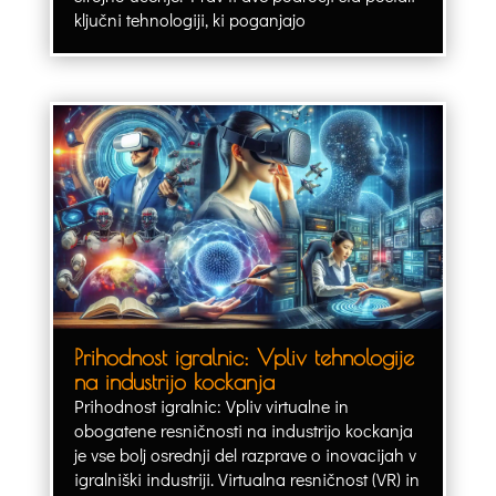
ključni tehnologiji, ki poganjajo
Prihodnost igralnic: Vpliv tehnologije
na industrijo kockanja
Prihodnost igralnic: Vpliv virtualne in
obogatene resničnosti na industrijo kockanja
je vse bolj osrednji del razprave o inovacijah v
igralniški industriji. Virtualna resničnost (VR) in