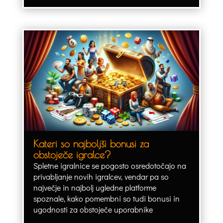
Kateri so najboljši bonusi za
obstoječe igralce?
Spletne igralnice se pogosto osredotočajo na
privabljanje novih igralcev, vendar pa so
največje in najbolj ugledne platforme
spoznale, kako pomembni so tudi bonusi in
ugodnosti za obstoječe uporabnike