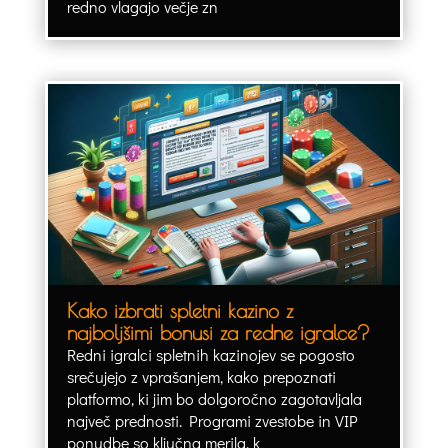
redno vlagajo večje zn
Kako izbrati spletni kazino z
najboljšimi bonusi za redne igralce?
Redni igralci spletnih kazinojev se pogosto
srečujejo z vprašanjem, kako prepoznati
platformo, ki jim bo dolgoročno zagotavljala
največ prednosti. Programi zvestobe in VIP
ponudbe so ključna merila, k