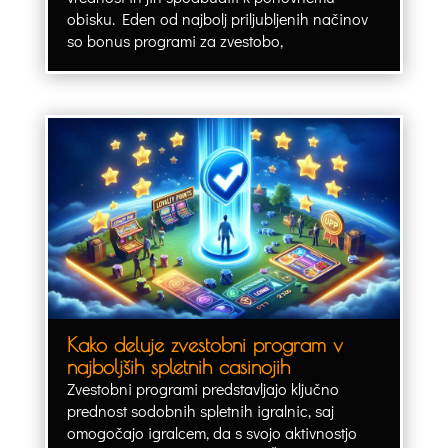
obisku. Eden od najbolj priljubljenih načinov
so bonus programi za zvestobo,
Kako deluje zvestobni program v
najboljših spletnih casinojih
Zvestobni programi predstavljajo ključno
prednost sodobnih spletnih igralnic, saj
omogočajo igralcem, da s svojo aktivnostjo