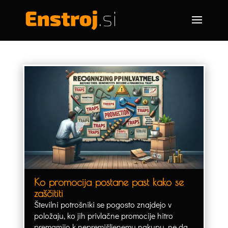
Ko promocija postane past kako se
zaščititi
Številni potrošniki se pogosto znajdejo v
položaju, ko jih privlačne promocije hitro
premamijo k nepremišljenemu nakupu, ne da