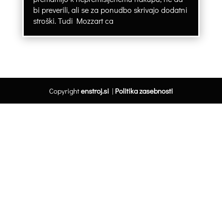
bi preverili, ali se za ponudbo skrivajo dodatni
stroški. Tudi Mozzart ca
Copyright
enstroj.si
|
Politika zasebnosti