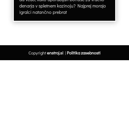
denarja v spletnem kazinoju? Najprej morajo
igralci natančno prebrat
Copyright
enstroj.si
|
Politika zasebnosti