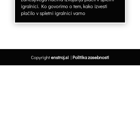
igralnici. Ko govorimo o tem, kako izvesti
plačilo v spletni igralnici varno
Copyright
enstroj.si
|
Politika zasebnosti