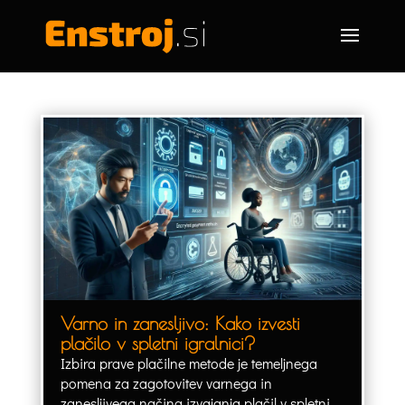
Varno in zanesljivo: Kako izvesti
plačilo v spletni igralnici?
Izbira prave plačilne metode je temeljnega
pomena za zagotovitev varnega in
zanesljivega načina izvajanja plačil v spletni