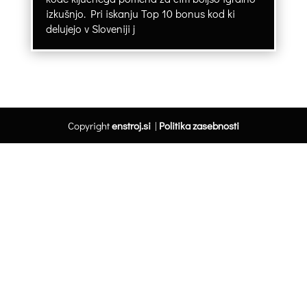
izkušnjo. Pri iskanju Top 10 bonus kod ki
delujejo v Sloveniji j
Copyright
enstroj.si
|
Politika zasebnosti