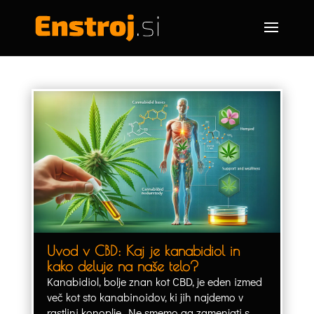
Uvod v CBD: Kaj je kanabidiol in
kako deluje na naše telo?
Kanabidiol, bolje znan kot CBD, je eden izmed
več kot sto kanabinoidov, ki jih najdemo v
rastlini konoplje. Ne smemo ga zamenjati s