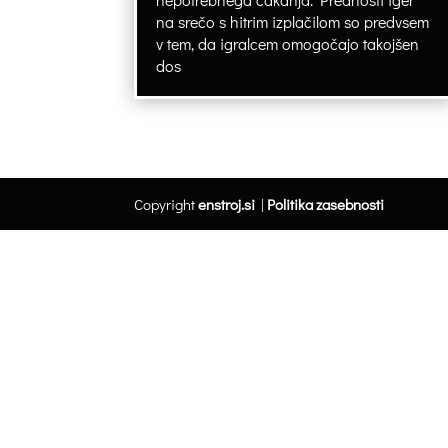
na srečo s hitrim izplačilom so predvsem
v tem, da igralcem omogočajo takojšen
dos
Copyright
enstroj.si
|
Politika zasebnosti