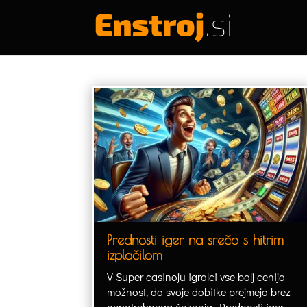
Prednosti iger na srečo s hitrim
izplačilom
V Super casinoju igralci vse bolj cenijo
možnost, da svoje dobitke prejmejo brez
nepotrebnega čakanja. Prednosti iger