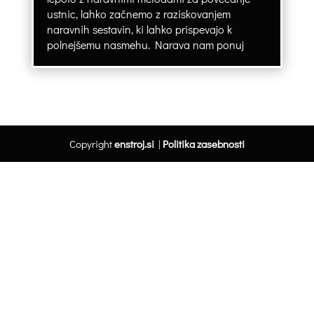
ustnic, lahko začnemo z raziskovanjem
naravnih sestavin, ki lahko prispevajo k
polnejšemu nasmehu. Narava nam ponuj
Copyright
enstroj.si
|
Politika zasebnosti