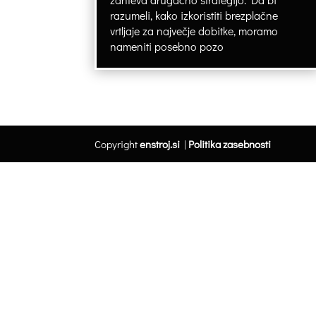
razumeli, kako izkoristiti brezplačne
vrtljaje za največje dobitke, moramo
nameniti posebno pozo
Copyright
enstroj.si
|
Politika zasebnosti