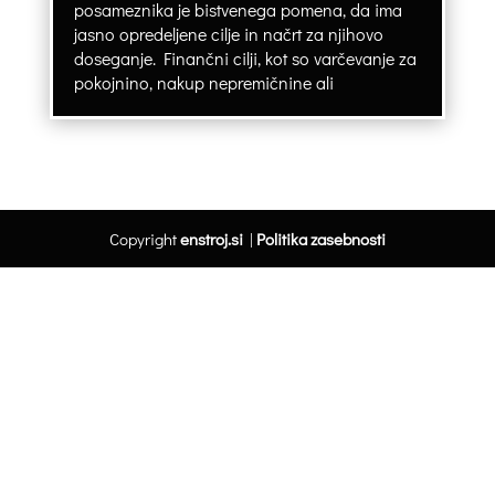
posameznika je bistvenega pomena, da ima
jasno opredeljene cilje in načrt za njihovo
doseganje. Finančni cilji, kot so varčevanje za
pokojnino, nakup nepremičnine ali
Copyright
enstroj.si
|
Politika zasebnosti