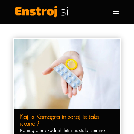
Kaj je Kamagra in zakaj je tako
iskana?
Kamagra je v zadnjih letih postala izjemno