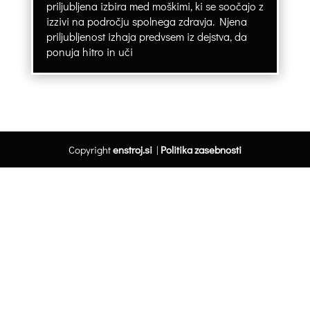
priljubljena izbira med moškimi, ki se soočajo z
izzivi na področju spolnega zdravja. Njena
priljubljenost izhaja predvsem iz dejstva, da
ponuja hitro in uči
Copyright
enstroj.si
|
Politika zasebnosti