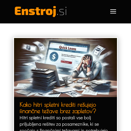
Kako hitri spletni krediti rešujejo
finančne težave brez zapletov?
Hitri spletni krediti so postali vse bolj
priljubljena rešitev za posameznike, ki se
soočajo s finančnimi težavami in potrebujejo