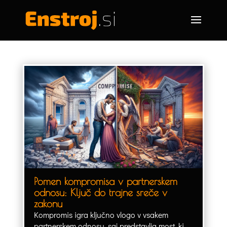
Pomen kompromisa v partnerskem
odnosu: Ključ do trajne sreče v
zakonu
Kompromis igra ključno vlogo v vsakem
partnerskem odnosu, saj predstavlja most, ki