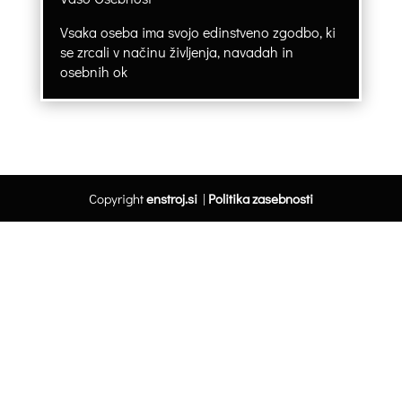
Vsaka oseba ima svojo edinstveno zgodbo, ki
se zrcali v načinu življenja, navadah in
osebnih ok
Copyright
enstroj.si
|
Politika zasebnosti