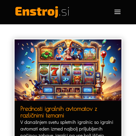
Prednosti igralnih avtomatov z
različnimi temami
V današnjem svetu spletnih igralnic so igralni
avtomati eden izmed najbolj priljubljenih
načinov zabave, igralci pa vse bolj iščejo