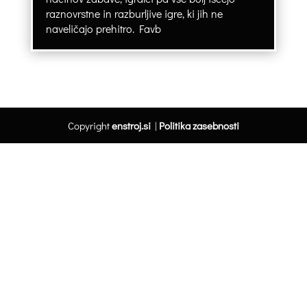
raznovrstne in razburljive igre, ki jih ne
naveličajo prehitro. Favb
Copyright
enstroj.si
|
Politika zasebnosti