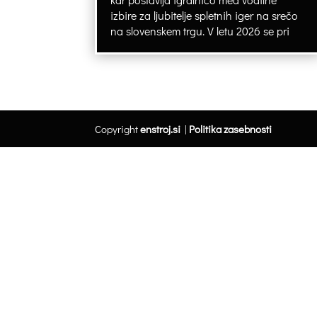
izbire za ljubitelje spletnih iger na srečo
na slovenskem trgu. V letu 2026 se pri
Copyright
enstroj.si
|
Politika zasebnosti