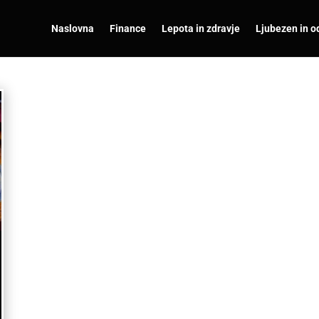
Naslovna
Finance
Lepota in zdravje
Ljubezen in o