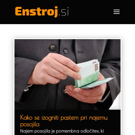
Kako se izogniti pastem pri najemu
posojila
Najem posojila je pomembna odločitev, ki