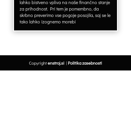
lahko bistveno vpliva na naše finančno stanje
za prihodnost. Pri tem je pomembno, da
skrbno preverimo vse pogoje posojila, saj se le
tako lahko izognemo morebi
Copyright
enstroj.si
|
Politika zasebnosti