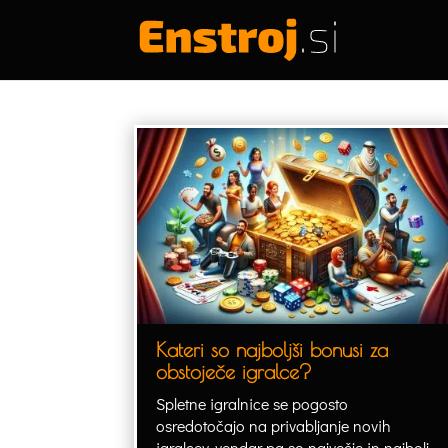
Kateri so najboljši bonusi za
obstoječe igralce?
Spletne igralnice se pogosto
osredotočajo na privabljanje novih
igralcev, vendar pa so največje in najbolj