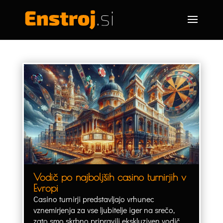
Vodič po najboljših casino turnirjih v
Evropi
Casino turnirji predstavljajo vrhunec
vznemirjenja za vse ljubitelje iger na srečo,
zato smo skrbno pripravili ekskluziven vodič