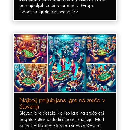
po najboljših casino turnirjih v Evropi.
Evropska igralniška scena je z
Najbolj priljubljene igre na srečo v
Sloveniji
Slovenija je dežela, kjer so igre na srečo del
bogate kulturne dediščine in tradicije. Med
najbolj priljubljene igre na srečo v Sloveniji