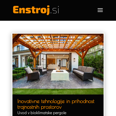
Inovativne tehnologije in prihodnost
trajnostnih prostorov
Uvod v bioklimatske pergole