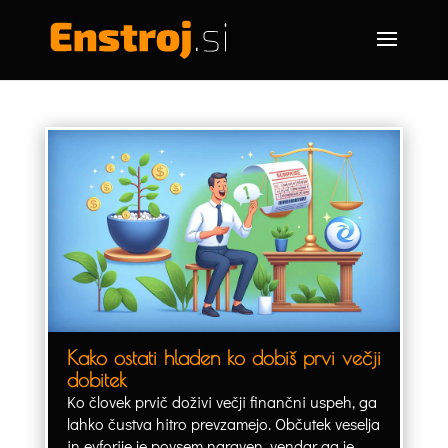
Kako ostati hladen ko dobiš prvi večji
dobitek
Ko človek prvič doživi večji finančni uspeh, ga
lahko čustva hitro prevzamejo. Občutek veselja
in evforije je povsem naraven, vendar ga je