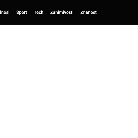
dnosi
Šport
Tech
Zanimivosti
Znanost