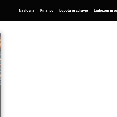
Naslovna
Finance
Lepota in zdravje
Ljubezen in o