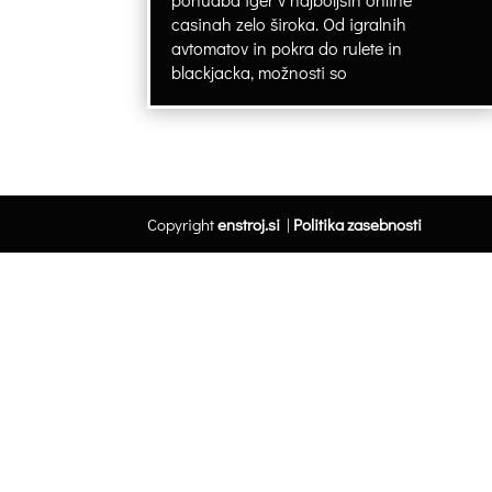
casinah zelo široka. Od igralnih
avtomatov in pokra do rulete in
blackjacka, možnosti so
Copyright
enstroj.si
|
Politika zasebnosti