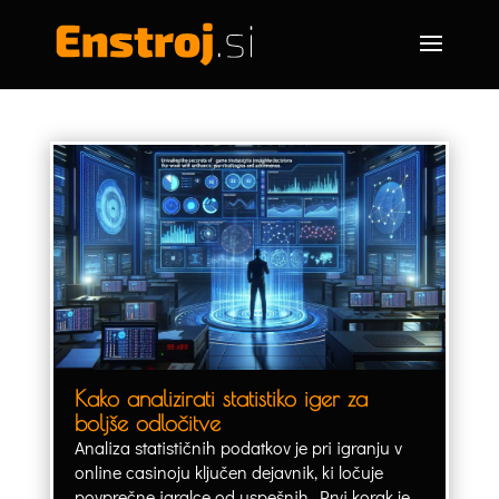
Kako analizirati statistiko iger za
boljše odločitve
Analiza statističnih podatkov je pri igranju v
online casinoju ključen dejavnik, ki ločuje
povprečne igralce od uspešnih. Prvi korak je