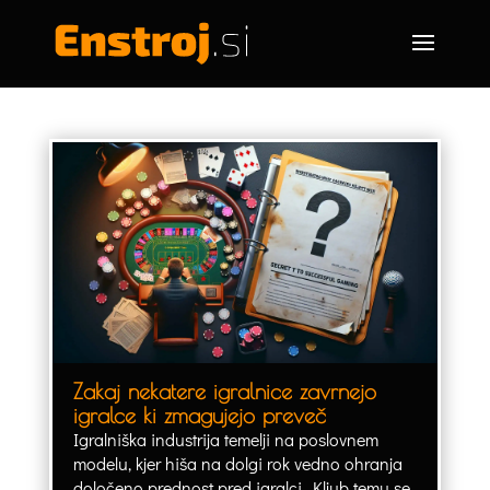
Zakaj nekatere igralnice zavrnejo
igralce ki zmagujejo preveč
Igralniška industrija temelji na poslovnem
modelu, kjer hiša na dolgi rok vedno ohranja
določeno prednost pred igralci. Kljub temu se