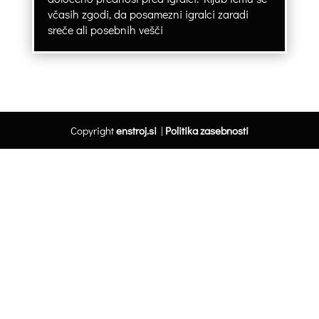
včasih zgodi, da posamezni igralci zaradi
sreče ali posebnih vešči
Copyright
enstroj.si
|
Politika zasebnosti