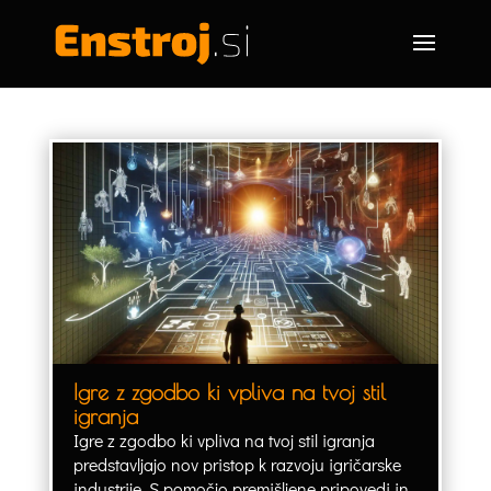
Igre z zgodbo ki vpliva na tvoj stil
igranja
Igre z zgodbo ki vpliva na tvoj stil igranja
predstavljajo nov pristop k razvoju igričarske
industrije. S pomočjo premišljene pripovedi in