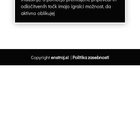
odločitvenih točk imajo igralci možnost, da
aktivno oblikujej
Copyright
enstroj.si
|
Politika zasebnosti