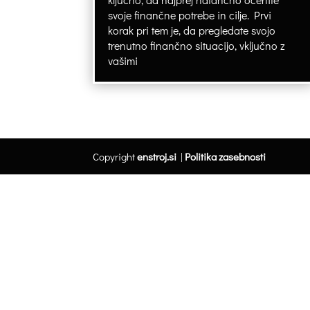
svoje finančne potrebe in cilje. Prvi
korak pri tem je, da pregledate svojo
trenutno finančno situacijo, vključno z
vašimi
Copyright
enstroj.si
|
Politika zasebnosti