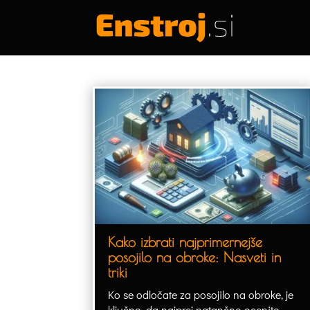
Kako izbrati najprimernejše
posojilo na obroke: Nasveti in
triki
Ko se odločate za posojilo na obroke, je
ključno, da najprej natančno ocenite