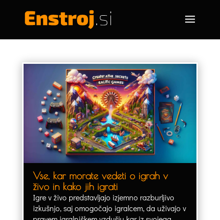
Vse, kar morate vedeti o igrah v
živo in kako jih igrati
Igre v živo predstavljajo izjemno razburljivo
izkušnjo, saj omogočajo igralcem, da uživajo v
pravem igralniškem vzdušju kar iz svojega