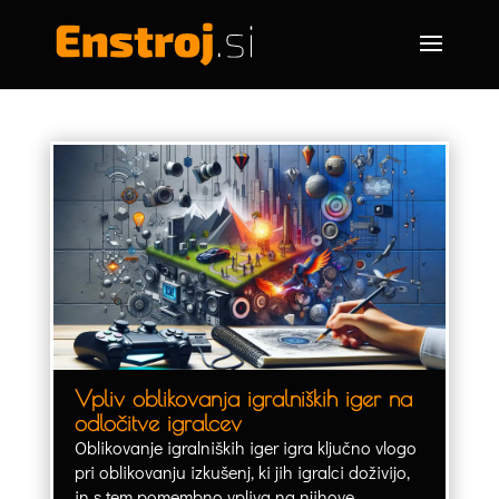
Vpliv oblikovanja igralniških iger na
odločitve igralcev
Oblikovanje igralniških iger igra ključno vlogo
pri oblikovanju izkušenj, ki jih igralci doživijo,
in s tem pomembno vpliva na njihove