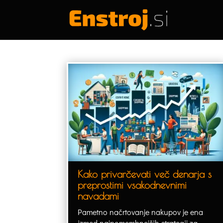
Kako privarčevati več denarja s
preprostimi vsakodnevnimi
navadami
Pametno načrtovanje nakupov je ena
izmed najpomembnejših strategij za