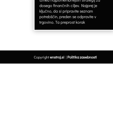
dosego finančnih ciljev. Najprej je
ključno, da si pripravite seznam
potrebščin, preden se odpravite v
trgovino. Ta preprost korak
Copyright
enstroj.si
|
Politika zasebnosti