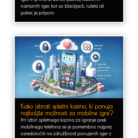
namiznih iger, kot so blackjack, ruleta ali
poker, je priporo
Kako izbrati spletni kazino, ki ponuja
najboljše možnosti za mobilne igre?
Pri izbiri spletnega kazina za igranje prek
mobilnega telefona se je pomembno najprej
osredotočiti na združljivost ponujenih iger z