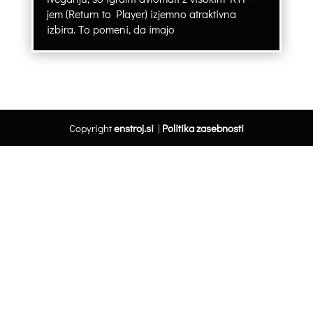
jem (Return to Player) izjemno atraktivna
izbira. To pomeni, da imajo
Copyright
enstroj.si
|
Politika zasebnosti