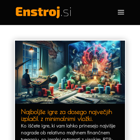
Najboljše igre za dosego največjih
izplačil z minimalnimi vložki.
Ko iščete igre, ki vam lahko prinesejo najvišje
nagrade ob relativno majhnem finančnem
tveganju, so igralni avtomati z visokim RTP-